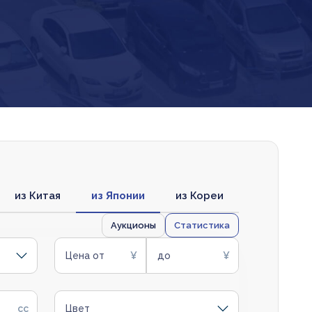
из Китая
из Японии
из Кореи
Аукционы
Статистика
Цена от
до
Цвет