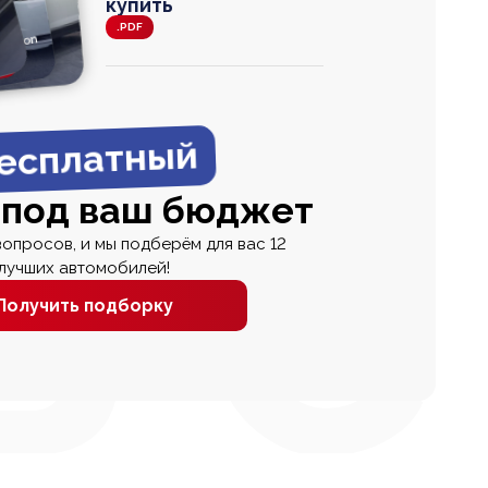
купить
.PDF
agen
 Wagon
N
0
0 000
есплатный
 под ваш бюджет
вопросов, и мы подберём для вас 12
лучших автомобилей!
Получить подборку