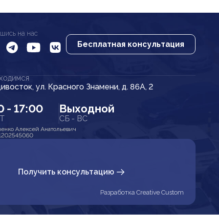
шись на нас
Бесплатная консультация
АХОДИМСЯ
дивосток, ул. Красного Знамени, д. 86А, 2
0 - 17:00
Выходной
ПТ
СБ - ВС
енко Алексей Анатольевич
1202545060
Получить консультацию
Разработка Creative Custom