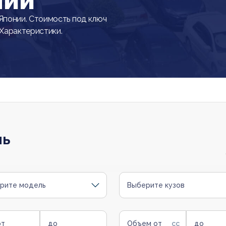
нии
понии. Стоимость под ключ
 Характеристики.
ль
рите модель
Выберите кузов
от
до
Объем от
до