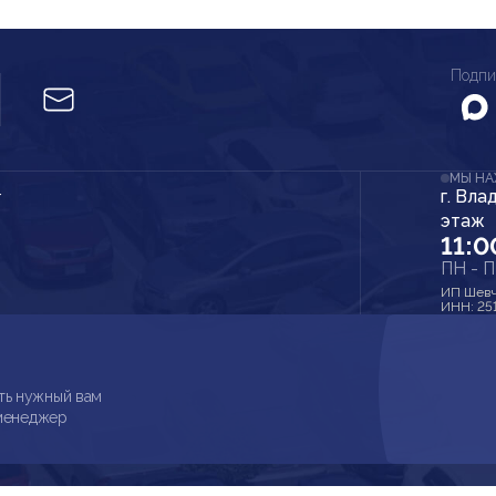
Подпи
МЫ Н
г. Вла
r
этаж
11:0
ПН - 
ИП Шевч
ИНН: 25
ть нужный вам
 менеджер