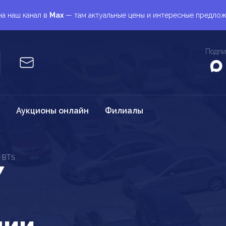
а наш канал в
Max
— там актуальные цены и интересные предло
Подпи
Аукционы онлайн
Филиалы
BT5
Y