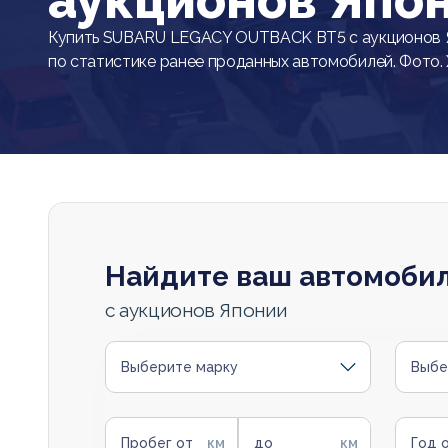
аукционов Япо
Купить SUBARU LEGACY OUTBACK BT5 с аукционов Я
по статистике ранее проданных автомобилей. Фото.
Найдите ваш автомоби
с аукционов Японии
Выберите марку
Выбе
Пробег от
до
Год 