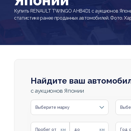
Японии
Купить RENAULT TWINGO AHB4D1 с аукционов Япони
статистике ранее проданных автомобилей. Фото. Ха
Найдите ваш автомоби
с аукционов Японии
Выберите марку
Выбе
Пробег от
до
Год 