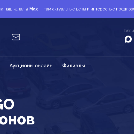
а наш канал в
Max
— там актуальные цены и интересные предло
Подпи
Аукционы онлайн
Филиалы
GO
ионов