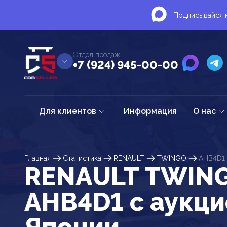
Подписывайся н
Отдел продаж
+7 (924) 945-00-00
Для клиентов
Информация
О нас
Главная
Статистика
RENAULT
TWINGO
AHB4D1
RENAULT TWIN
AHB4D1 c аукц