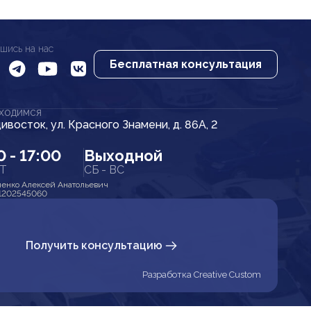
шись на нас
Бесплатная консультация
АХОДИМСЯ
дивосток, ул. Красного Знамени, д. 86А, 2
0 - 17:00
Выходной
ПТ
СБ - ВС
енко Алексей Анатольевич
1202545060
Получить консультацию
Разработка Creative Custom