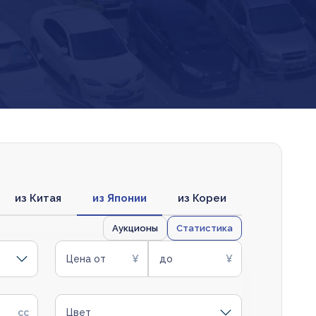
из Китая
из Японии
из Кореи
Аукционы
Статистика
Цена от
до
Цвет