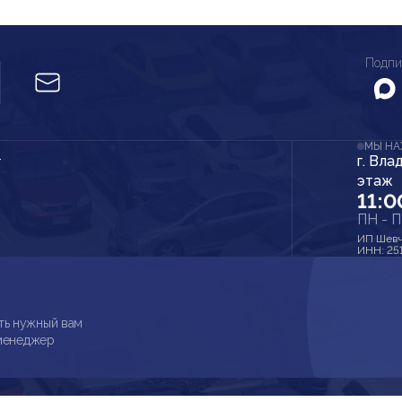
Подпи
МЫ Н
г. Вла
r
этаж
11:0
ПН - 
ИП Шевч
ИНН: 25
ть нужный вам
 менеджер