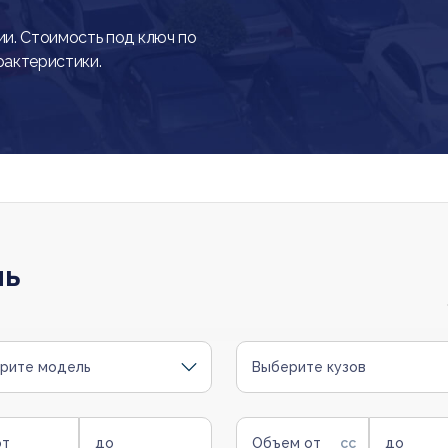
и. Стоимость под ключ по
рактеристики.
ль
рите модель
Выберите кузов
от
до
Объем от
до