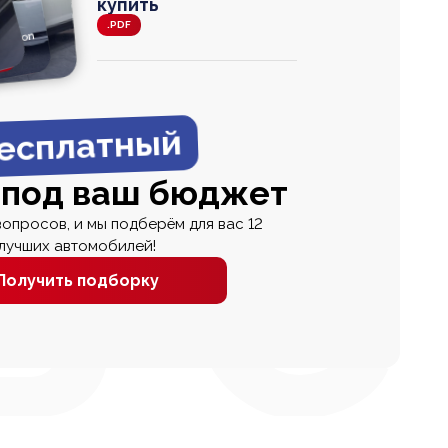
купить
.PDF
agen
 Wagon
N
0
0 000
есплатный
 под ваш бюджет
вопросов, и мы подберём для вас 12
лучших автомобилей!
Получить подборку