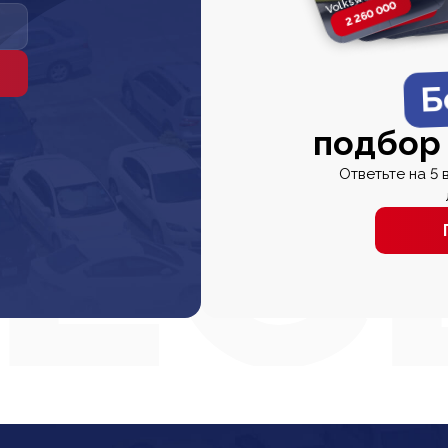
2 260 000
2 820 000
2 820 00
2 67
Б
подбор
Ответьте на 5 