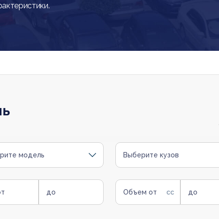
рактеристики.
ль
рите модель
Выберите кузов
от
до
Объем от
до