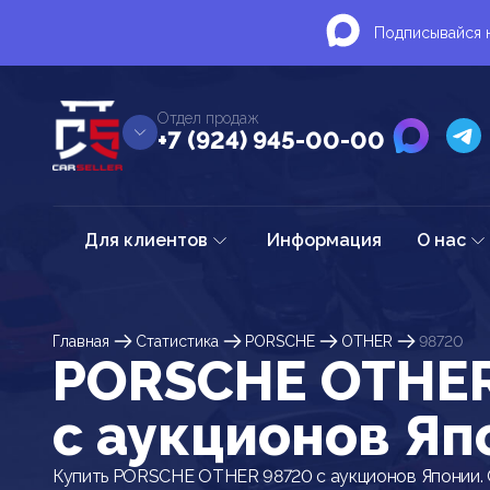
Подписывайся н
Отдел продаж
+7 (924) 945-00-00
Для клиентов
Информация
О нас
Главная
Статистика
PORSCHE
OTHER
98720
PORSCHE OTHER
c аукционов Яп
Купить PORSCHE OTHER 98720 с аукционов Японии. 