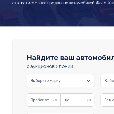
статистике ранее проданных автомобилей. Фото. Ха
Найдите ваш автомоби
с аукционов Японии
Выберите марку
Выбе
Пробег от
до
Год 