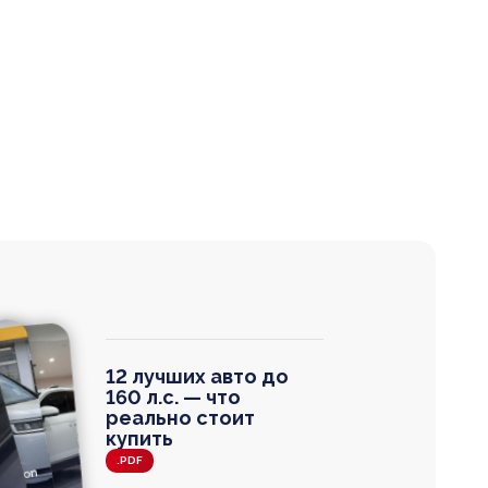
12 лучших авто до
160 л.с. — что
реально стоит
купить
.PDF
agen
 Wagon
N