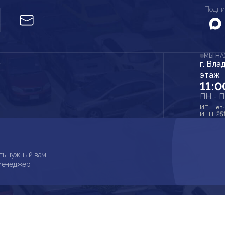
Подпи
МЫ Н
г. Вла
r
этаж
11:0
ПН - 
ИП Шевч
ИНН: 25
ть нужный вам
 менеджер