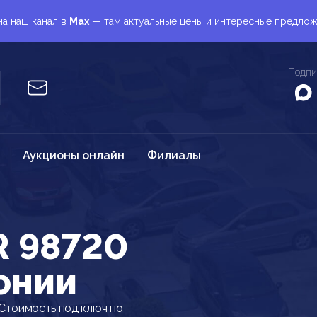
а наш канал в
Max
— там актуальные цены и интересные предло
Подпи
Аукционы онлайн
Филиалы
 98720
онии
Стоимость под ключ по