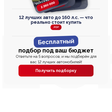
Toyota Harrier
TAYRON
2 260 000
2 820 000
2 820 000
2 670 000
12 лучших авто до 160 л.с. — что
реально стоит купить
.PDF
Бесплатный
подбор под ваш бюджет
Ответьте на 5 вопросов, и мы подберём для
вас 12 лучших автомобилей!
Получить подборку