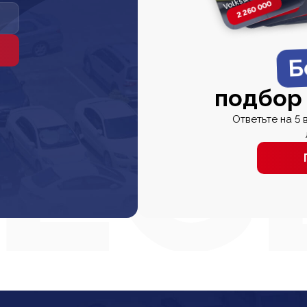
2 260 000
2 820 000
2 820 00
2 67
Б
подбор
Ответьте на 5 