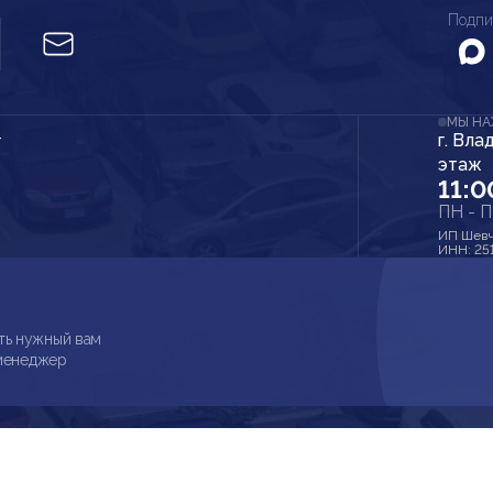
Подпи
МЫ Н
г. Вла
r
этаж
11:0
ПН - 
ИП Шевч
ИНН: 25
ть нужный вам
 менеджер