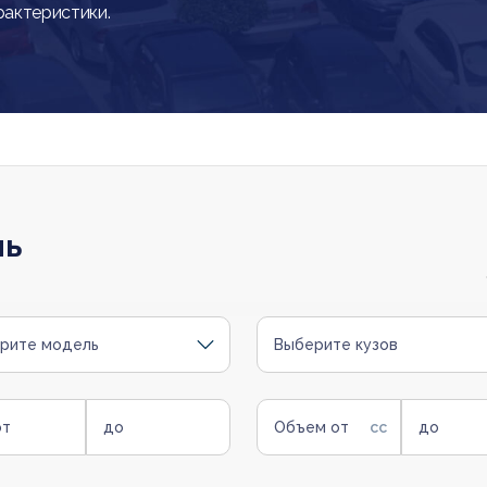
рактеристики.
ль
рите модель
Выберите кузов
от
до
Объем от
до