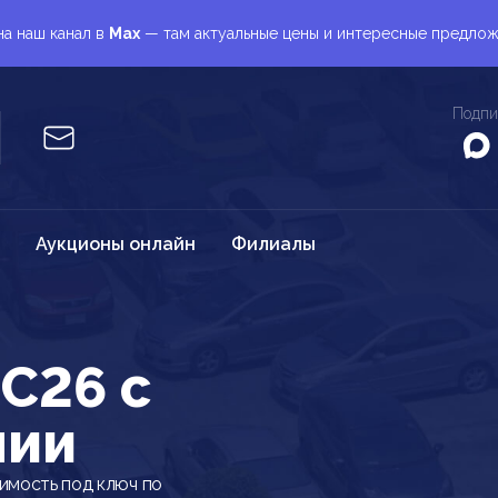
а наш канал в
Max
— там актуальные цены и интересные предло
Подпи
Аукционы онлайн
Филиалы
C26 c
нии
имость под ключ по