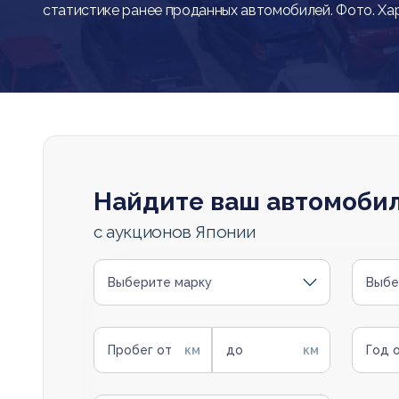
статистике ранее проданных автомобилей. Фото. Ха
Найдите ваш автомоби
с аукционов Японии
Выберите марку
Выбе
Пробег от
до
Год 