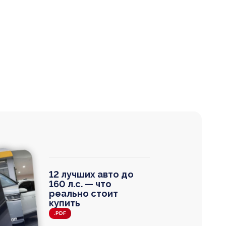
12 лучших авто до
160 л.с. — что
реально стоит
купить
.PDF
agen
 Wagon
N