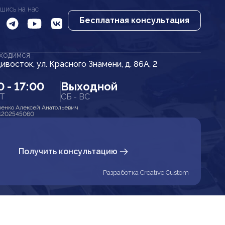
шись на нас
Бесплатная консультация
АХОДИМСЯ
дивосток, ул. Красного Знамени, д. 86А, 2
0 - 17:00
Выходной
ПТ
СБ - ВС
енко Алексей Анатольевич
1202545060
Получить консультацию
Разработка Creative Custom