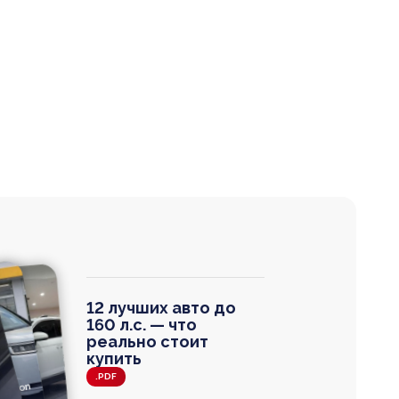
12 лучших авто до
160 л.с. — что
реально стоит
купить
.PDF
agen
 Wagon
N