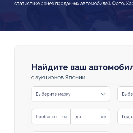
статистике ранее проданных автомобилей. Фото. Ха
Найдите ваш автомоби
с аукционов Японии
Выберите марку
Выбе
Пробег от
до
Год 