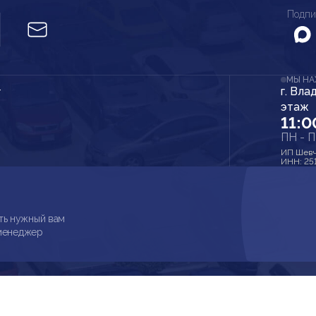
Подпи
МЫ Н
г. Вла
r
этаж
11:0
ПН - 
ИП Шевч
ИНН: 25
ть нужный вам
 менеджер