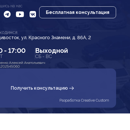
шись на нас
Бесплатная консультация
АХОДИМСЯ
дивосток, ул. Красного Знамени, д. 86А, 2
0 - 17:00
Выходной
ПТ
СБ - ВС
енко Алексей Анатольевич
1202545060
Получить консультацию
Разработка Creative Custom