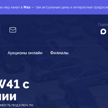
а наш канал в
Max
— там актуальные цены и интересные предло
Подпи
Аукционы онлайн
Филиалы
W41 c
нии
мость под ключ по