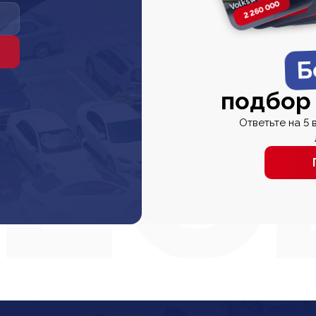
2 260 000
2 820 000
2 820 00
2 67
Б
подбор
Ответьте на 5 