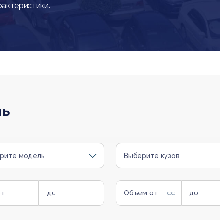
рактеристики.
ль
рите модель
Выберите кузов
от
до
Объем от
до