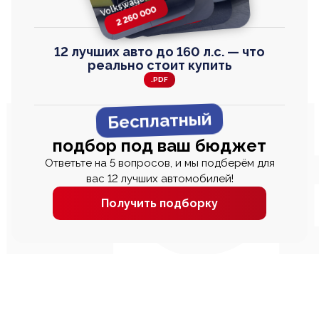
Volkswagen T-Roc
Honda Step Wagon
Toyota Harrier
TAYRON
2 260 000
2 820 000
2 820 000
2 670 000
12 лучших авто до 160 л.с. — что
реально стоит купить
.PDF
Бесплатный
подбор под ваш бюджет
Ответьте на 5 вопросов, и мы подберём для
вас 12 лучших автомобилей!
Получить подборку