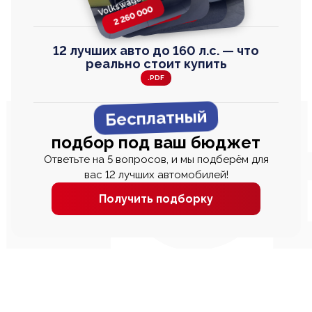
Volkswagen T-Roc
Honda Step Wagon
Toyota Harrier
TAYRON
2 260 000
2 820 000
2 820 000
2 670 000
12 лучших авто до 160 л.с. — что
реально стоит купить
.PDF
Бесплатный
подбор под ваш бюджет
Ответьте на 5 вопросов, и мы подберём для
вас 12 лучших автомобилей!
Получить подборку