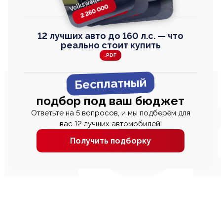
Volkswagen T-Roc
Honda Step Wagon
Toyota Harrier
TAYRON
2 260 000
2 820 000
2 820 000
2 670 000
12 лучших авто до 160 л.с. — что
реально стоит купить
.PDF
Бесплатный
подбор под ваш бюджет
Ответьте на 5 вопросов, и мы подберём для
вас 12 лучших автомобилей!
Получить подборку