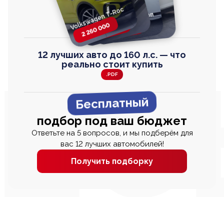
Volkswagen T-Roc
Volkswagen
Honda Step Wagon
Toyota Harrier
TAYRON
2 260 000
2 820 000
2 820 000
2 670 000
12 лучших авто до 160 л.с. — что
реально стоит купить
.PDF
Бесплатный
подбор под ваш бюджет
Ответьте на 5 вопросов, и мы подберём для
вас 12 лучших автомобилей!
Получить подборку