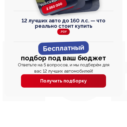
Volkswagen T-Roc
Honda Step Wagon
Toyota Harrier
TAYRON
2 260 000
2 820 000
2 820 000
2 670 000
12 лучших авто до 160 л.с. — что
реально стоит купить
.PDF
Бесплатный
подбор под ваш бюджет
Ответьте на 5 вопросов, и мы подберём для
вас 12 лучших автомобилей!
Получить подборку