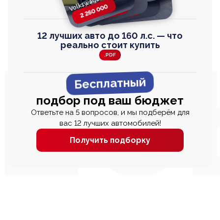
Volkswagen T-Roc
Honda Step Wagon
Toyota Harrier
TAYRON
2 260 000
2 820 000
2 820 000
2 670 000
12 лучших авто до 160 л.с. — что
реально стоит купить
.PDF
Бесплатный
подбор под ваш бюджет
Ответьте на 5 вопросов, и мы подберём для
вас 12 лучших автомобилей!
Получить подборку