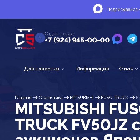
Подписывайся н
Отдел продаж
+7 (924) 945-00-00
Для клиентов
Информация
О нас
Главная
Статистика
MITSUBISHI
FUSO TRUCK
F
MITSUBISHI FU
TRUCK FV50JZ 