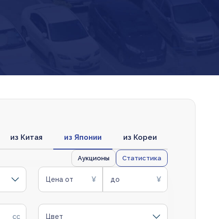
из Китая
из Японии
из Кореи
Аукционы
Статистика
Цена от
до
Цвет