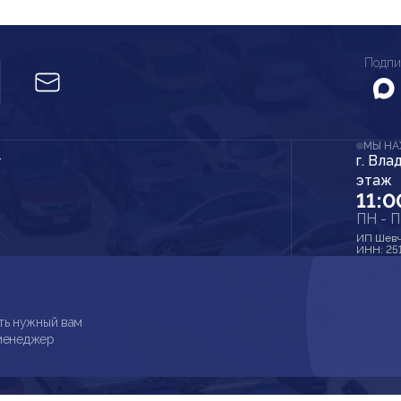
Подпи
МЫ Н
г. Вла
r
этаж
11:0
ПН - 
ИП Шевч
ИНН: 25
ть нужный вам
 менеджер