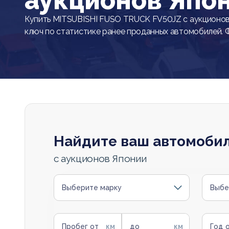
аукционов Япо
Купить MITSUBISHI FUSO TRUCK FV50JZ с аукционов
ключ по статистике ранее проданных автомобилей. 
Найдите ваш автомоби
с аукционов Японии
Выберите марку
Выбе
Пробег от
до
Год 