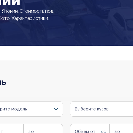
нии
 Японии. Стоимость под
Фото. Характеристики.
ль
рите модель
Выберите кузов
от
до
Объем от
до