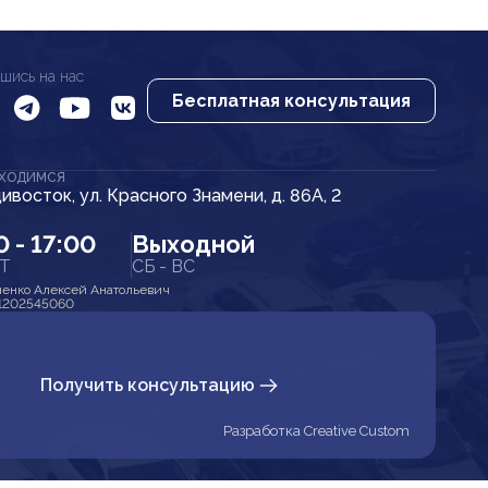
шись на нас
Бесплатная консультация
АХОДИМСЯ
дивосток, ул. Красного Знамени, д. 86А, 2
0 - 17:00
Выходной
ПТ
СБ - ВС
енко Алексей Анатольевич
1202545060
Получить консультацию
Разработка Creative Custom