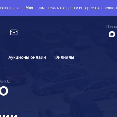
а наш канал в
Max
— там актуальные цены и интересные предло
Подпи
Аукционы онлайн
Филиалы
V50JZ
SO
c