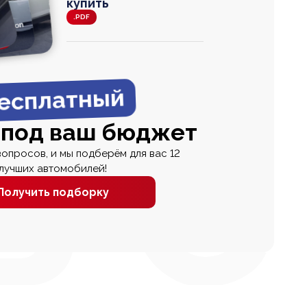
купить
.PDF
agen
 Wagon
N
0
0 000
есплатный
 под ваш бюджет
вопросов, и мы подберём для вас 12
лучших автомобилей!
Получить подборку