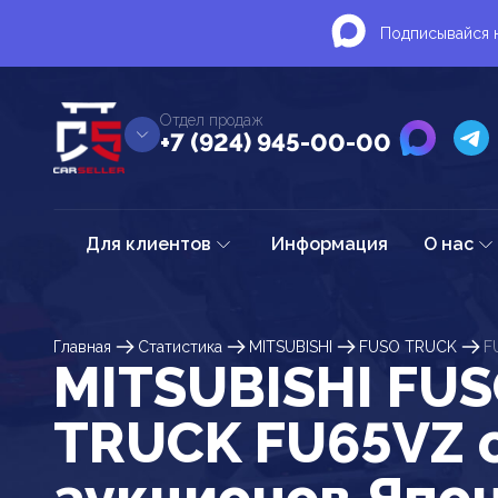
Подписывайся н
Отдел продаж
+7 (924) 945-00-00
Для клиентов
Информация
О нас
Главная
Статистика
MITSUBISHI
FUSO TRUCK
F
MITSUBISHI FU
TRUCK FU65VZ 