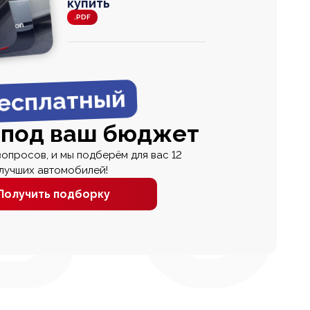
купить
.PDF
agen
 Wagon
N
0
0 000
есплатный
 под ваш бюджет
вопросов, и мы подберём для вас 12
лучших автомобилей!
Получить подборку