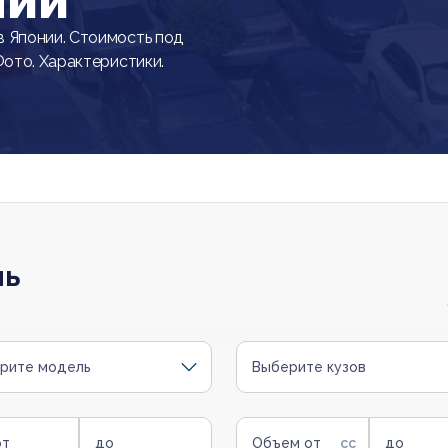
нии
 Японии. Стоимость под
Фото. Характеристики.
ль
рите модель
Выберите кузов
от
до
Объем от
до