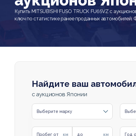
аукционов Япо
Купить MITSUBISHI FUSO TRUCK FU65VZ с аукционов
ключ по статистике ранее проданных автомобилей. 
Найдите ваш автомоби
с аукционов Японии
Выберите марку
Выбе
Пробег от
до
Год 