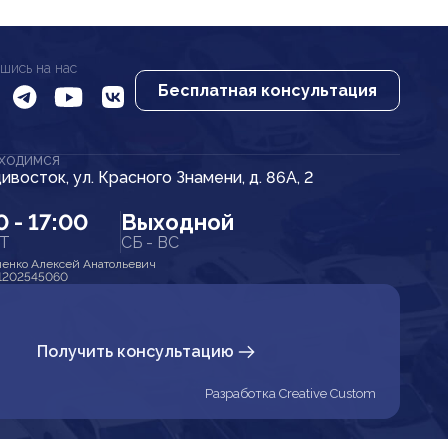
шись на нас
Бесплатная консультация
АХОДИМСЯ
дивосток, ул. Красного Знамени, д. 86А, 2
0 - 17:00
Выходной
ПТ
СБ - ВС
енко Алексей Анатольевич
1202545060
Получить консультацию
Разработка Creative Custom