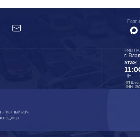
Подпи
МЫ Н
г. Вла
r
этаж
11:0
ПН - 
ИП Шевч
ИНН: 25
ть нужный вам
 менеджер