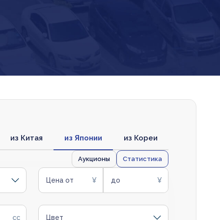
из Китая
из Японии
из Кореи
Аукционы
Статистика
Цена от
до
Цвет