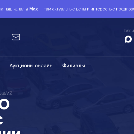
а наш канал в
Max
— там актуальные цены и интересные предло
Подпи
Аукционы онлайн
Филиалы
U65VZ
SO
c