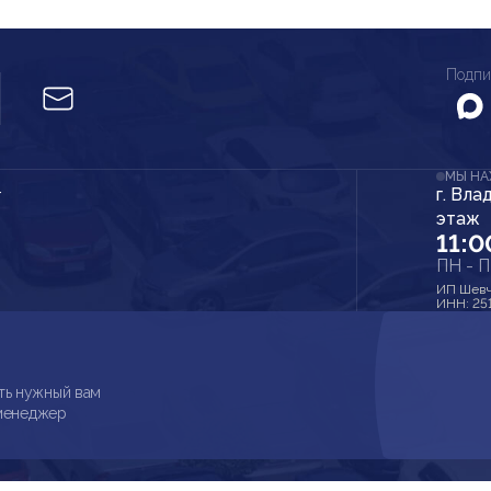
Подпи
МЫ Н
г. Вла
r
этаж
11:0
ПН - 
ИП Шевч
ИНН: 25
ть нужный вам
 менеджер