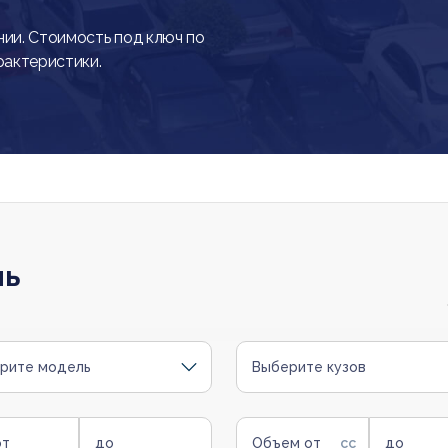
ии. Стоимость под ключ по
рактеристики.
ль
рите модель
Выберите кузов
от
до
Объем от
до