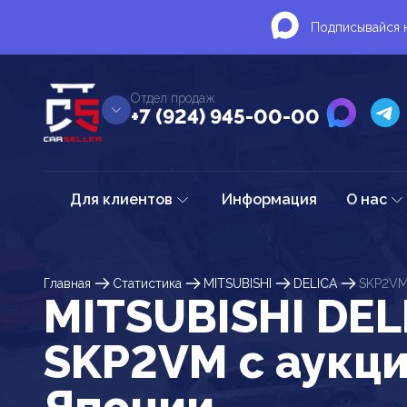
Подписывайся н
Отдел продаж
+7 (924) 945-00-00
Для клиентов
Информация
О нас
Главная
Статистика
MITSUBISHI
DELICA
SKP2V
MITSUBISHI DEL
SKP2VM c аукц