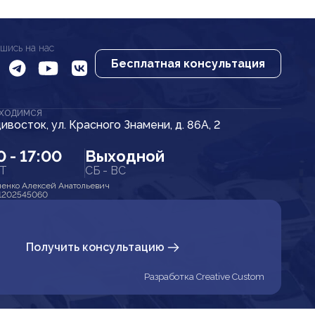
шись на нас
Бесплатная консультация
АХОДИМСЯ
дивосток, ул. Красного Знамени, д. 86А, 2
0 - 17:00
Выходной
ПТ
СБ - ВС
енко Алексей Анатольевич
1202545060
Получить консультацию
Разработка Creative Custom