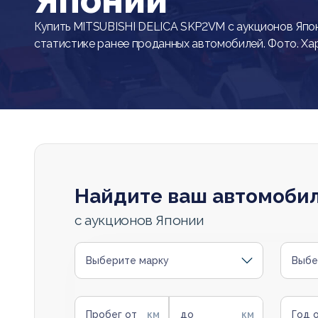
Японии
Купить MITSUBISHI DELICA SKP2VM с аукционов Япон
статистике ранее проданных автомобилей. Фото. Ха
Найдите ваш автомоби
с аукционов Японии
Выберите марку
Выбе
Пробег от
до
Год 