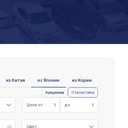
из Китая
из Японии
из Кореи
Аукционы
Статистика
Цена от
до
Цвет