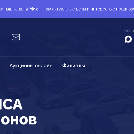
а наш канал в
Max
— там актуальные цены и интересные предло
Подпи
Аукционы онлайн
Филиалы
M
ICA
ионов