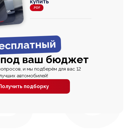
купить
.PDF
agen
 Wagon
N
0
0 000
есплатный
 под ваш бюджет
вопросов, и мы подберём для вас 12
лучших автомобилей!
Получить подборку