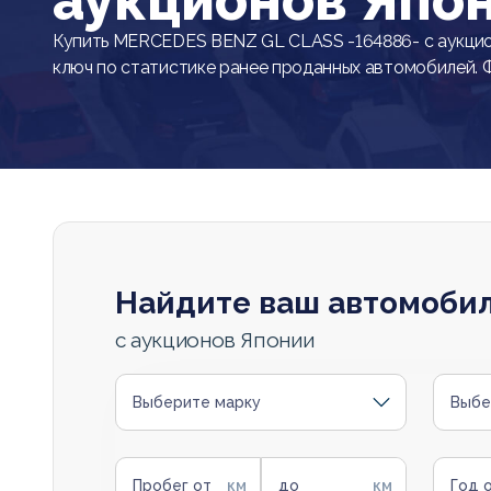
аукционов Япо
Купить MERCEDES BENZ GL CLASS -164886- с аукцио
ключ по статистике ранее проданных автомобилей. 
Найдите ваш автомоби
с аукционов Японии
Выберите марку
Выбе
Пробег от
до
Год 