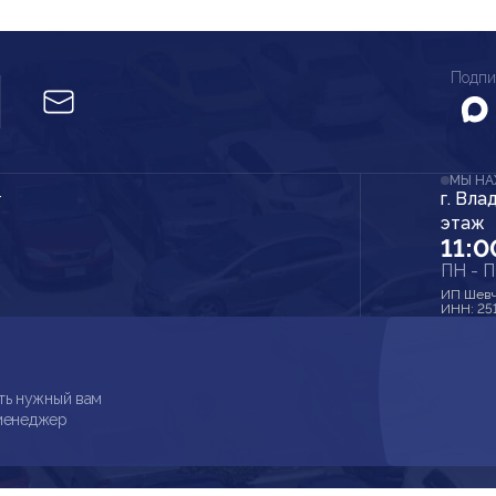
Подпи
МЫ Н
г. Вла
r
этаж
11:0
ПН - 
ИП Шевч
ИНН: 25
ть нужный вам
 менеджер