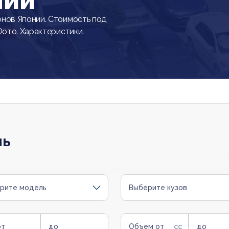
нии
нов Японии. Стоимость под
Фото. Характеристики.
ль
рите модель
Выберите кузов
от
до
Объем от
до