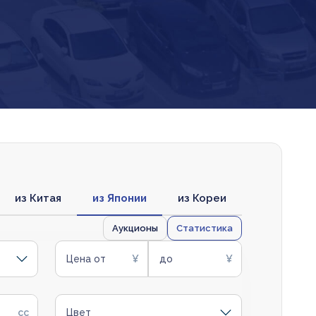
из Китая
из Японии
из Кореи
Аукционы
Статистика
Цена от
до
Цвет