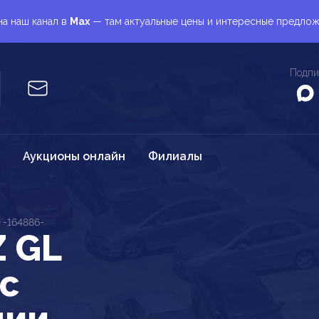
а наш канал в
Max
— там актуальные цены и интересные предло
Подпи
Аукционы онлайн
Филиалы
-164886-
 GL
 c