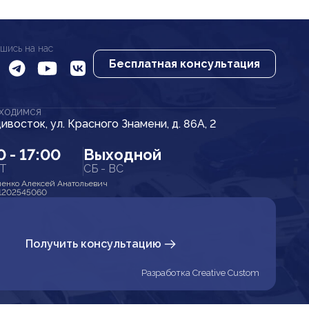
шись на нас
Бесплатная консультация
АХОДИМСЯ
дивосток, ул. Красного Знамени, д. 86А, 2
0 - 17:00
Выходной
ПТ
СБ - ВС
енко Алексей Анатольевич
1202545060
Получить консультацию
Разработка Creative Custom