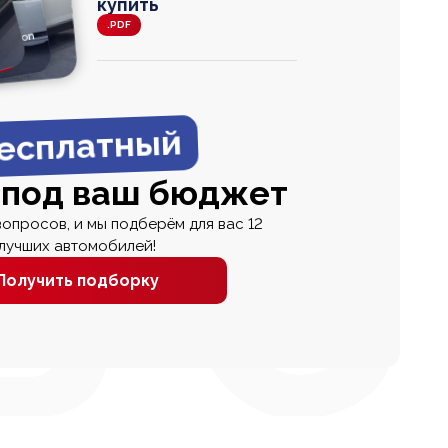
купить
.PDF
agen
 Wagon
N
0
0 000
есплатный
 под ваш бюджет
вопросов, и мы подберём для вас 12
лучших автомобилей!
Получить подборку