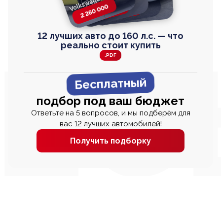
Volkswagen T-Roc
Honda Step Wagon
Toyota Harrier
TAYRON
2 260 000
2 820 000
2 820 000
2 670 000
12 лучших авто до 160 л.с. — что
реально стоит купить
.PDF
Бесплатный
подбор под ваш бюджет
Ответьте на 5 вопросов, и мы подберём для
вас 12 лучших автомобилей!
Получить подборку