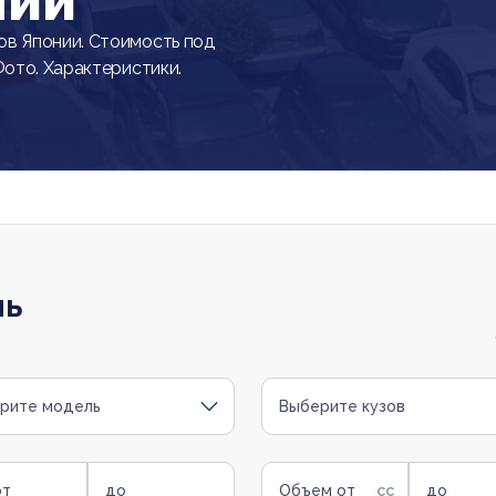
нии
в Японии. Стоимость под
Фото. Характеристики.
ль
рите модель
Выберите кузов
от
до
Объем от
до