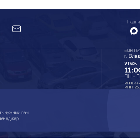
Подпи
МЫ Н
г. Вла
r
этаж
11:0
ПН - 
ИП Шевч
ИНН: 25
ть нужный вам
 менеджер