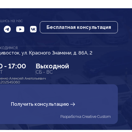
шись на нас
Бесплатная консультация
АХОДИМСЯ
дивосток, ул. Красного Знамени, д. 86А, 2
0 - 17:00
Выходной
ПТ
СБ - ВС
енко Алексей Анатольевич
1202545060
Получить консультацию
Разработка Creative Custom