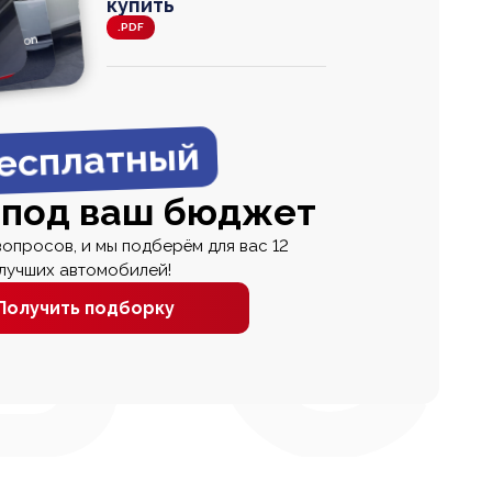
купить
.PDF
agen
 Wagon
N
0
0 000
есплатный
 под ваш бюджет
вопросов, и мы подберём для вас 12
лучших автомобилей!
Получить подборку