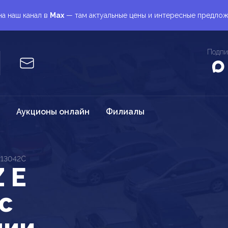
а наш канал в
Max
— там актуальные цены и интересные предло
Подпи
Аукционы онлайн
Филиалы
213042C
 E
c