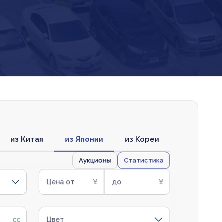
из Китая
из Японии
из Кореи
Аукционы
Статистика
Цена от
до
Цвет