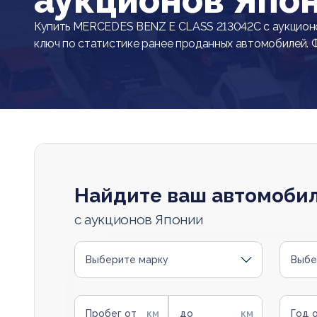
аукционов Япо
Купить MERCEDES BENZ E CLASS 213042C с аукционо
ключ по статистике ранее проданных автомобилей. 
Найдите ваш автомоби
с аукционов Японии
Выберите марку
Выбе
Пробег от
до
Год 