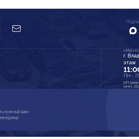
Подпи
МЫ Н
г. Вла
r
этаж
11:0
ПН - 
ИП Шевч
ИНН: 25
ть нужный вам
 менеджер