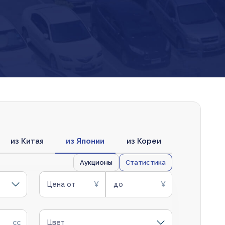
из Китая
из Японии
из Кореи
Аукционы
Статистика
Цена от
до
Цвет