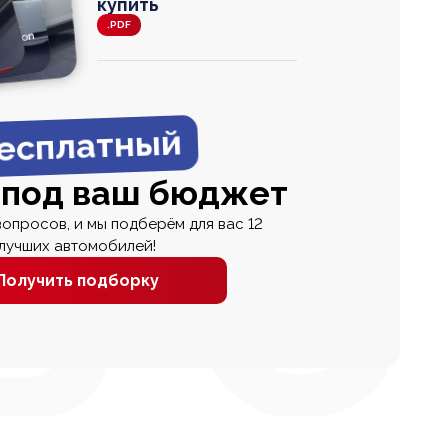
купить
.PDF
agen
 Wagon
N
0
0 000
есплатный
 под ваш бюджет
вопросов, и мы подберём для вас 12
лучших автомобилей!
Получить подборку