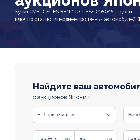
аукционов Япо
Купить MERCEDES BENZ C CLASS 205045 с аукционо
ключ по статистике ранее проданных автомобилей. 
Найдите ваш автомоби
с аукционов Японии
Выберите марку
Выбе
Пробег от
до
Год 