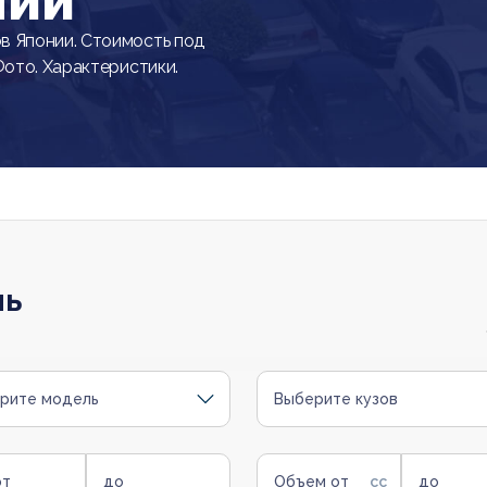
нии
в Японии. Стоимость под
Фото. Характеристики.
ль
рите модель
Выберите кузов
от
до
Объем от
до