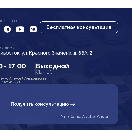
шись на нас
Бесплатная консультация
АХОДИМСЯ
дивосток, ул. Красного Знамени, д. 86А, 2
0 - 17:00
Выходной
ПТ
СБ - ВС
енко Алексей Анатольевич
1202545060
Получить консультацию
Разработка Creative Custom