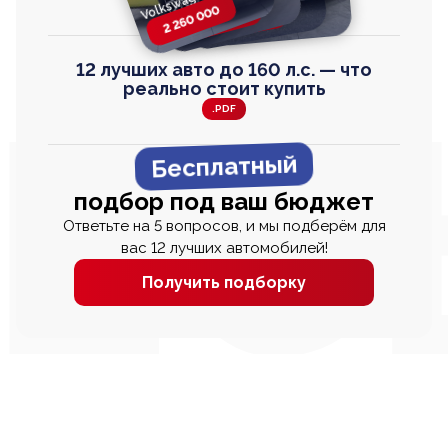
Toyota Harrier
TAYRON
2 260 000
2 820 000
2 820 000
2 670 000
12 лучших авто до 160 л.с. — что
реально стоит купить
.PDF
Бесплатный
подбор под ваш бюджет
Ответьте на 5 вопросов, и мы подберём для
вас 12 лучших автомобилей!
Получить подборку