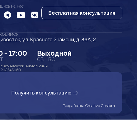
шись на нас
Бесплатная консультация
АХОДИМСЯ
дивосток, ул. Красного Знамени, д. 86А, 2
0 - 17:00
Выходной
ПТ
СБ - ВС
енко Алексей Анатольевич
1202545060
Получить консультацию
Разработка Creative Custom