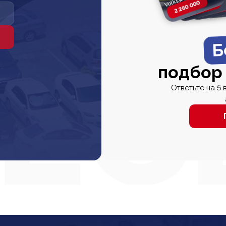
2 260 000
2 820 000
2 820 00
2 67
Б
подбор
Ответьте на 5 