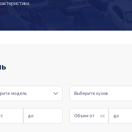
рактеристики.
ль
рите модель
Выберите кузов
от
до
Объем от
до