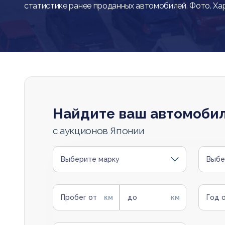
статистике ранее проданных автомобилей. Фото. Ха
Найдите ваш автомоби
с аукционов Японии
Выберите марку
Выбе
Пробег от
до
Год 