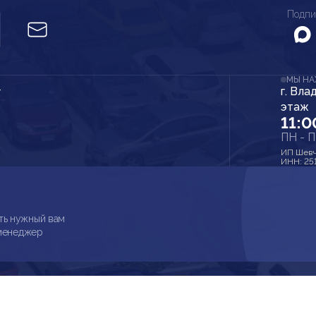
Подпи
МЫ Н
г. Вла
r
этаж
11:0
ПН - 
ИП Шевч
ИНН: 25
ть нужный вам
 менеджер