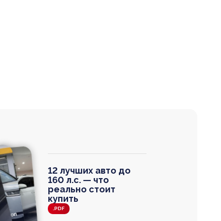
12 лучших авто до
160 л.с. — что
реально стоит
купить
.PDF
agen
 Wagon
N