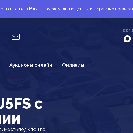
а наш канал в
Max
— там актуальные цены и интересные предло
Подпи
Аукционы онлайн
Филиалы
J5FS c
нии
оимость под ключ по