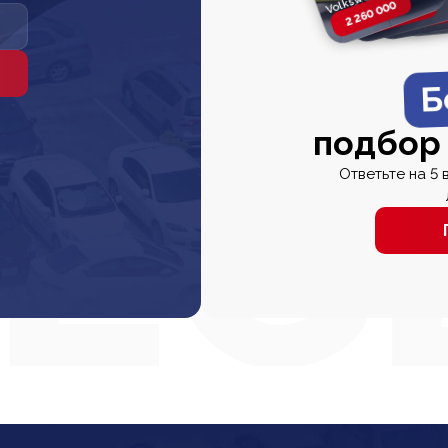
2 260 000
2 820 000
2 820 00
2 67
Б
подбор
Ответьте на 5 