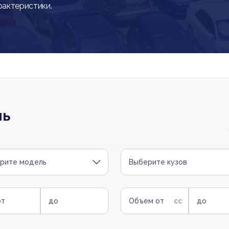
рактеристики.
ль
рите модель
Выберите кузов
от
до
Объем от
до