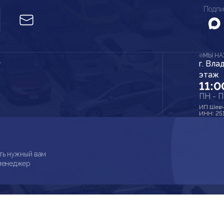
Подпи
МЫ Н
г. Вла
r
этаж
11:0
ПН - 
ИП Шевч
ИНН: 25
ть нужный вам
 менеджер