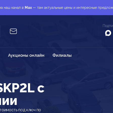
а наш канал в
Max
— там актуальные цены и интересные предло
Подпи
Аукционы онлайн
Филиалы
KP2L c
нии
тоимость под ключ по