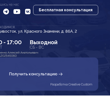
шись на нас
Бесплатная консультация
АХОДИМСЯ
дивосток, ул. Красного Знамени, д. 86А, 2
0 - 17:00
Выходной
ПТ
СБ - ВС
енко Алексей Анатольевич
1202545060
Получить консультацию
Разработка Creative Custom