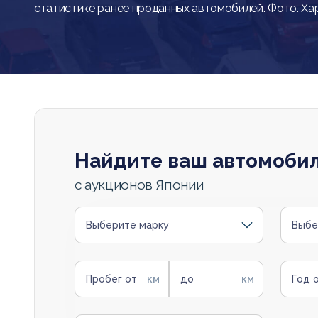
статистике ранее проданных автомобилей. Фото. Ха
Найдите ваш автомоби
с аукционов Японии
Выберите марку
Выбе
Пробег от
до
Год 