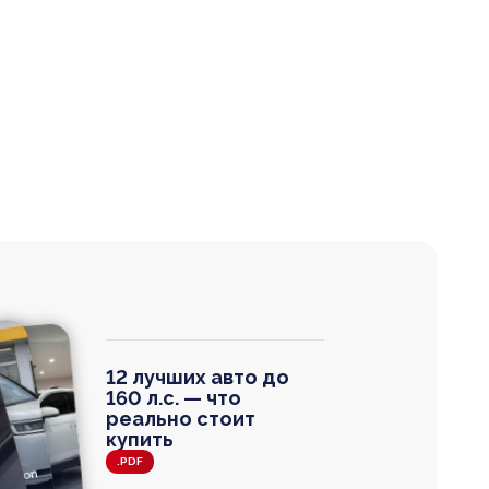
12 лучших авто до
160 л.с. — что
реально стоит
купить
.PDF
agen
 Wagon
N