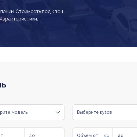
онии. Стоимость под ключ
 Характеристики.
ль
рите модель
Выберите кузов
от
до
Объем от
до