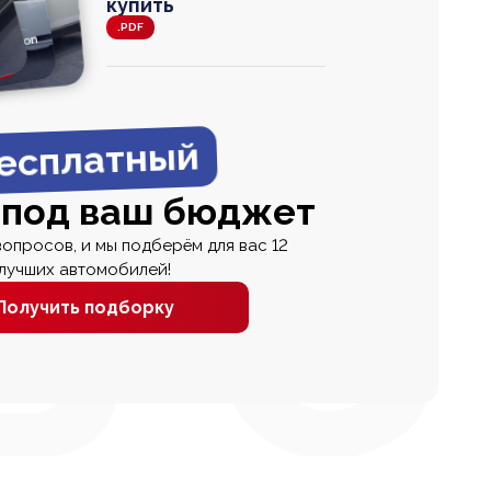
купить
.PDF
agen
 Wagon
N
0
0 000
есплатный
 под ваш бюджет
вопросов, и мы подберём для вас 12
лучших автомобилей!
Получить подборку