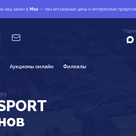
а наш канал в
Max
— там актуальные цены и интересные предло
Подпи
Аукционы онлайн
Филиалы
EFS
SPORT
нов