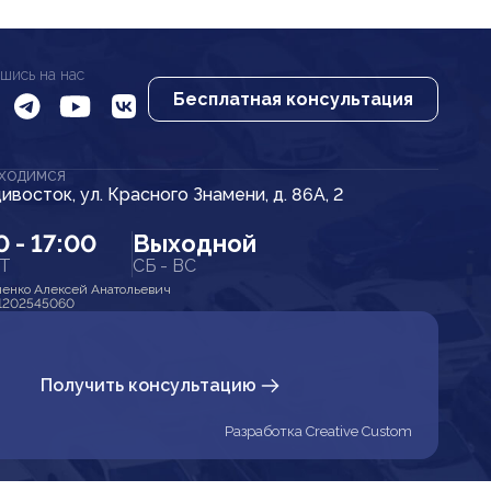
шись на нас
Бесплатная консультация
АХОДИМСЯ
дивосток, ул. Красного Знамени, д. 86А, 2
0 - 17:00
Выходной
ПТ
СБ - ВС
енко Алексей Анатольевич
1202545060
Получить консультацию
Разработка Creative Custom