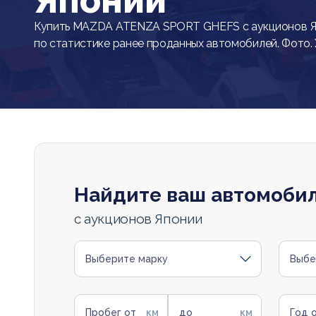
Японии
Купить MAZDA ATENZA SPORT GHEFS с аукционов Яп
по статистике ранее проданных автомобилей. Фото.
Найдите ваш автомоби
с аукционов Японии
Выберите марку
Выбе
Пробег от
до
Год 