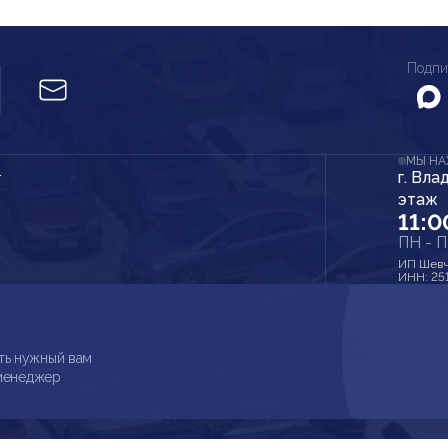
Подпи
МЫ Н
г. Вла
r
этаж
11:0
ПН - 
ИП Шевч
ИНН: 25
ть нужный вам
 менеджер