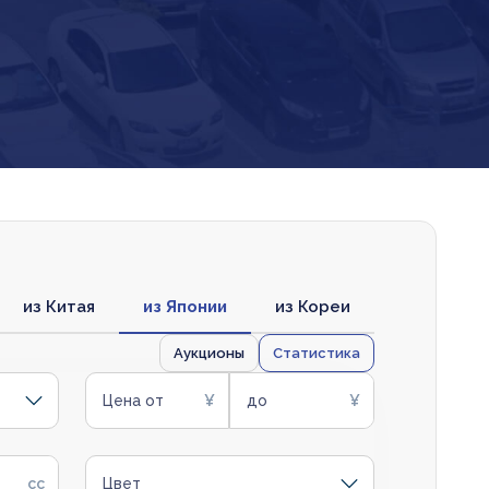
из Китая
из Японии
из Кореи
Аукционы
Статистика
Цена от
до
Цвет