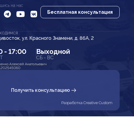
шись на нас
Бесплатная консультация
АХОДИМСЯ
дивосток, ул. Красного Знамени, д. 86А, 2
0 - 17:00
Выходной
ПТ
СБ - ВС
енко Алексей Анатольевич
1202545060
Получить консультацию
Разработка Creative Custom