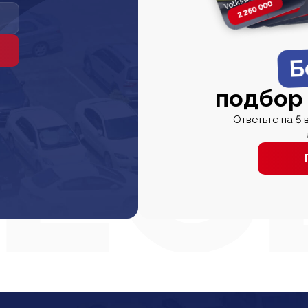
2 260 000
2 820 000
2 820 00
2 67
Б
подбор
Ответьте на 5 