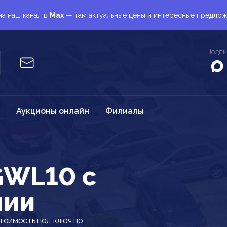
а наш канал в
Max
— там актуальные цены и интересные предло
Подпи
Аукционы онлайн
Филиалы
GWL10 c
нии
тоимость под ключ по