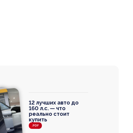
12 лучших авто до
160 л.с. — что
реально стоит
купить
.PDF
agen
 Wagon
N