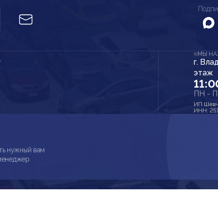
Подпи
МЫ Н
г. Вла
r
этаж
11:0
ПН - 
ИП Шевч
ИНН: 25
ть нужный вам
 менеджер