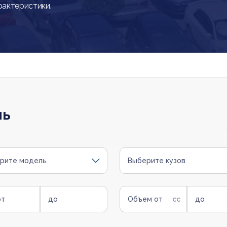
рактеристики.
ль
рите модель
Выберите кузов
от
до
Объем от
до