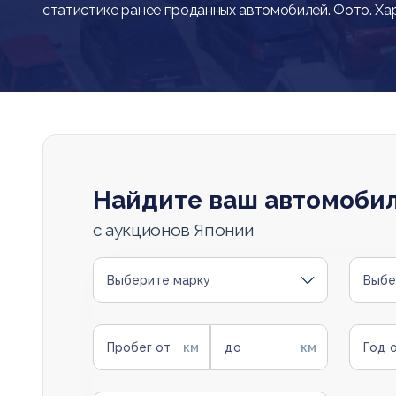
статистике ранее проданных автомобилей. Фото. Ха
Найдите ваш автомоби
с аукционов Японии
Выберите марку
Выбе
Пробег от
до
Год 