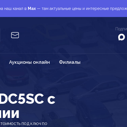
а наш канал в
Max
— там актуальные цены и интересные предло
Подпи
Аукционы онлайн
Филиалы
DC5SC c
нии
тоимость под ключ по