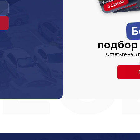
2 260 000
2 820 000
2 820 00
2 67
Б
подбор
Ответьте на 5 