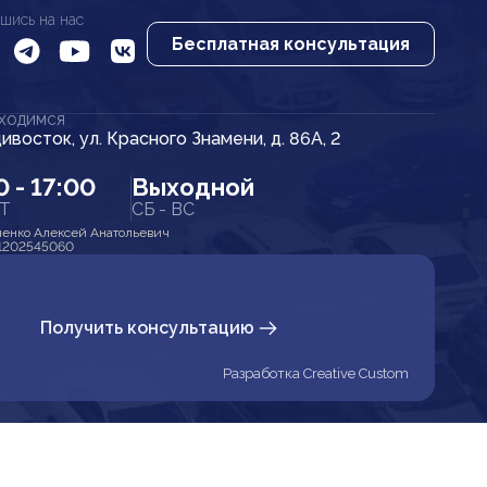
шись на нас
Бесплатная консультация
АХОДИМСЯ
дивосток, ул. Красного Знамени, д. 86А, 2
0 - 17:00
Выходной
ПТ
СБ - ВС
енко Алексей Анатольевич
1202545060
Получить консультацию
Разработка Creative Custom