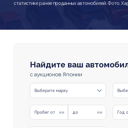
статистике ранее проданных автомобилей. Фото. Ха
Найдите ваш автомоби
с аукционов Японии
Выберите марку
Выбе
Пробег от
до
Год 