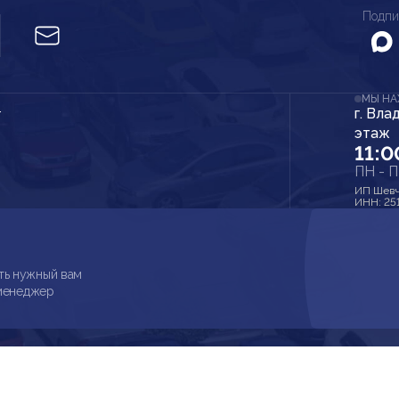
Подпи
МЫ Н
г. Вла
r
этаж
11:0
ПН - 
ИП Шевч
ИНН: 25
ть нужный вам
 менеджер