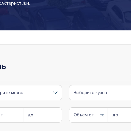
рактеристики.
ль
рите модель
Выберите кузов
от
до
Объем от
до