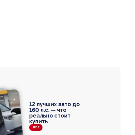
12 лучших авто до
160 л.с. — что
реально стоит
купить
.PDF
agen
 Wagon
N