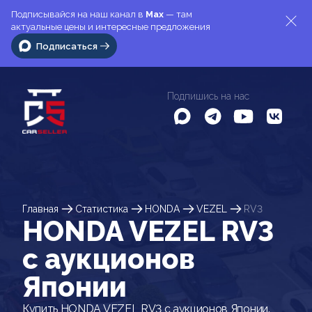
Подписывайся на наш канал в
Max
— там
актуальные цены и интересные предложения
Подписаться
Подпишись на нас
Главная
Статистика
HONDA
VEZEL
RV3
HONDA VEZEL RV3
c аукционов
Японии
Купить HONDA VEZEL RV3 с аукционов Японии.