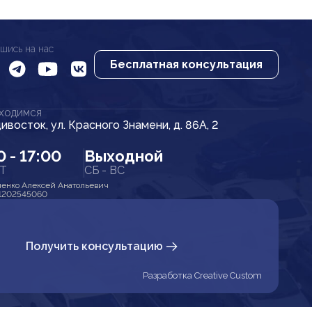
шись на нас
Бесплатная консультация
АХОДИМСЯ
дивосток, ул. Красного Знамени, д. 86А, 2
0 - 17:00
Выходной
ПТ
СБ - ВС
енко Алексей Анатольевич
1202545060
Получить консультацию
Разработка Creative Custom