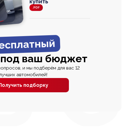
купить
.PDF
agen
 Wagon
N
0
0 000
есплатный
 под ваш бюджет
вопросов, и мы подберём для вас 12
лучших автомобилей!
Получить подборку