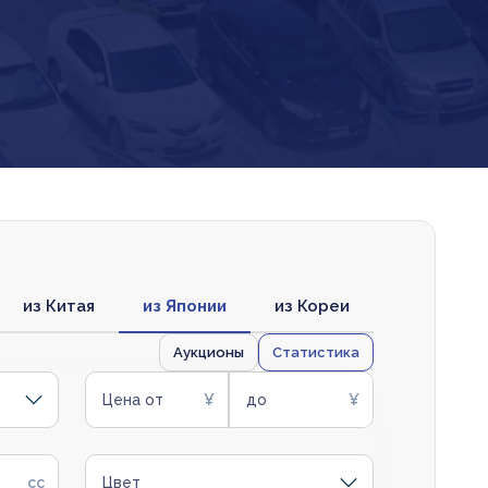
из Китая
из Японии
из Кореи
Аукционы
Статистика
Цена от
до
Цвет