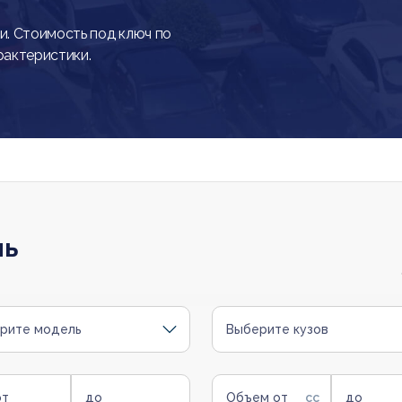
. Стоимость под ключ по
рактеристики.
ль
рите модель
Выберите кузов
от
до
Объем от
до