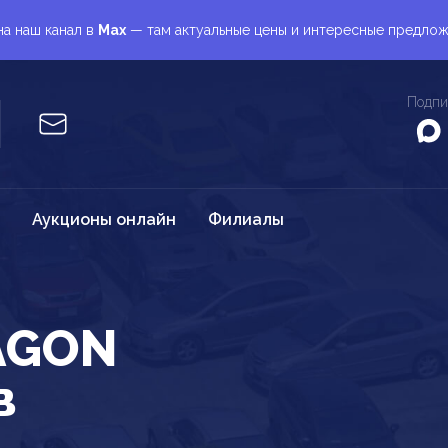
а наш канал в
Max
— там актуальные цены и интересные предло
Подпи
Аукционы онлайн
Филиалы
AGON
в