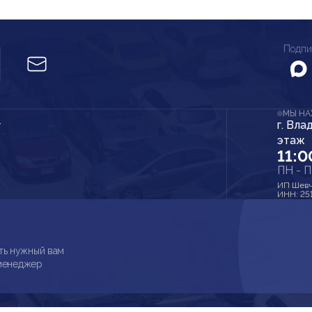
Подпи
МЫ Н
г. Вла
r
этаж
11:0
ПН - 
ИП Шевч
ИНН: 25
ть нужный вам
 менеджер