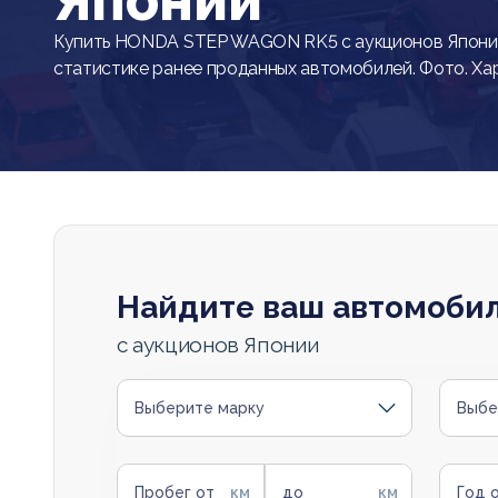
Японии
Купить HONDA STEP WAGON RK5 с аукционов Японии
статистике ранее проданных автомобилей. Фото. Ха
Найдите ваш автомоби
с аукционов Японии
Выберите марку
Выбе
Пробег от
до
Год 