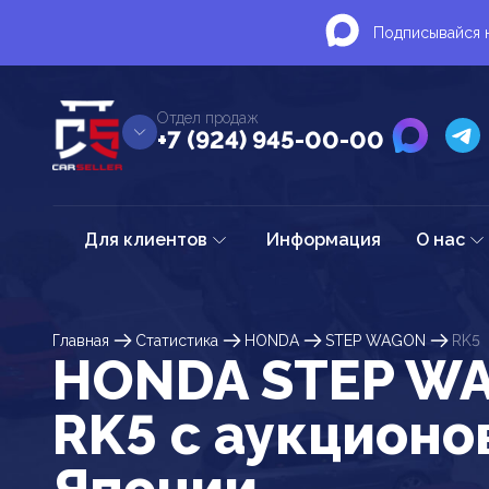
Подписывайся н
Отдел продаж
+7 (924) 945-00-00
Для клиентов
Информация
О нас
Главная
Статистика
HONDA
STEP WAGON
RK5
HONDA STEP W
RK5 c аукционо