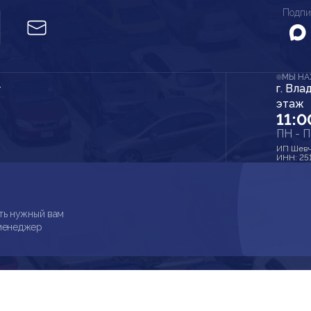
Подпи
МЫ Н
г. Вла
r
этаж
11:0
ПН - 
ИП Шевч
ИНН: 25
ть нужный вам
 менеджер