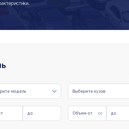
рактеристики.
ль
рите модель
Выберите кузов
от
до
Объем от
до