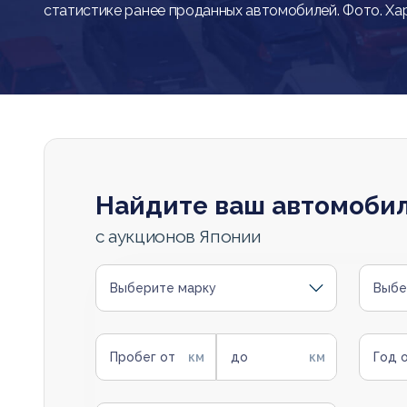
статистике ранее проданных автомобилей. Фото. Ха
Найдите ваш автомоби
с аукционов Японии
Выберите марку
Выбе
Пробег от
до
Год 