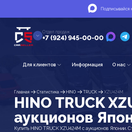
Подписывайся н
Отдел продаж
+7 (924) 945-00-00
Для клиентов
Информация
О нас
Главная
Статистика
HINO
TRUCK
XZU424M
HINO TRUCK XZ
аукционов Япо
Купить HINO TRUCK XZU424M с аукционов Японии. С