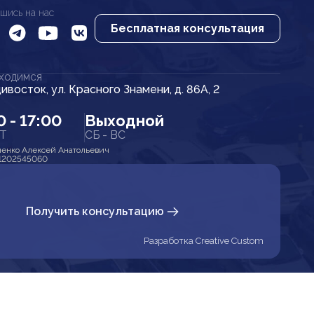
шись на нас
Бесплатная консультация
АХОДИМСЯ
дивосток, ул. Красного Знамени, д. 86А, 2
0 - 17:00
Выходной
ПТ
СБ - ВС
енко Алексей Анатольевич
1202545060
Получить консультацию
Разработка Creative Custom