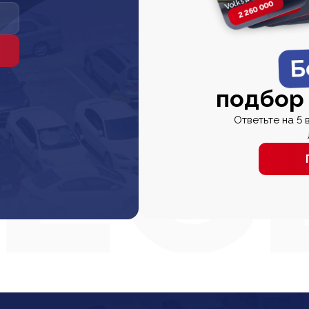
2 260 000
2 820 000
2 820 00
2 67
Б
подбор
Ответьте на 5 