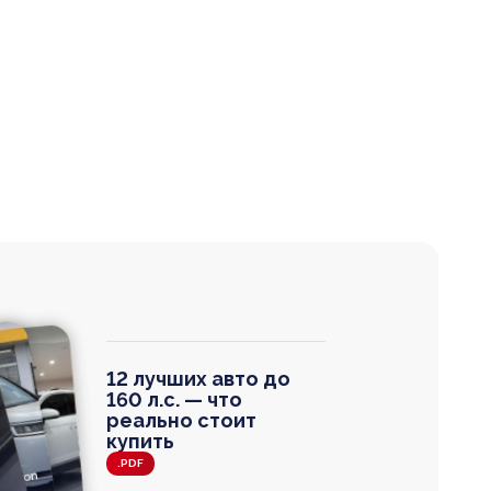
12 лучших авто до
160 л.с. — что
реально стоит
купить
.PDF
agen
 Wagon
N