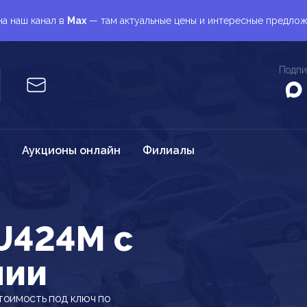
а наш канал в
Max
— там актуальные цены и интересные предло
Подпи
Аукционы онлайн
Филиалы
U424M c
нии
тоимость под ключ по