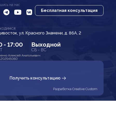
шись на нас
Бесплатная консультация
АХОДИМСЯ
дивосток, ул. Красного Знамени, д. 86А, 2
0 - 17:00
Выходной
ПТ
СБ - ВС
енко Алексей Анатольевич
1202545060
Получить консультацию
Разработка Creative Custom