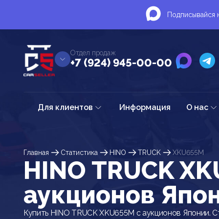
Подписывайся н
Отдел продаж
+7 (924) 945-00-00
Для клиентов
Информация
О нас
Главная
Статистика
HINO
TRUCK
XKU655M
HINO TRUCK XK
аукционов Япо
Купить HINO TRUCK XKU655M с аукционов Японии. С