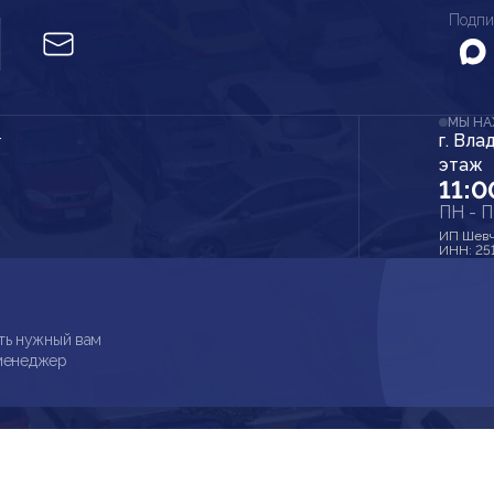
Подпи
МЫ Н
г. Вла
r
этаж
11:0
ПН - 
ИП Шевч
ИНН: 25
ть нужный вам
 менеджер