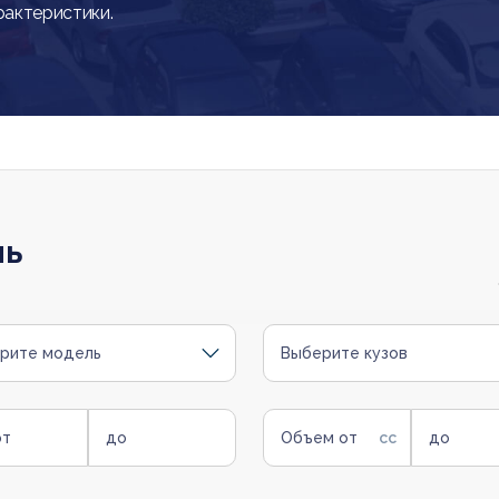
рактеристики.
ль
рите модель
Выберите кузов
от
до
Объем от
до