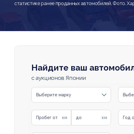
статистике ранее проданных автомобилей. Фото. Ха
Найдите ваш автомоби
с аукционов Японии
Выберите марку
Выбе
Пробег от
до
Год 