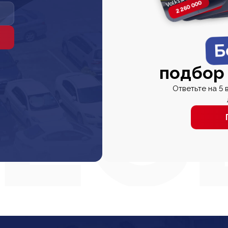
2 260 000
2 820 000
2 820 00
2 67
Б
подбор
Ответьте на 5 