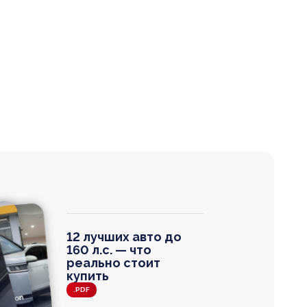
12 лучших авто до
160 л.с. — что
реально стоит
купить
.PDF
agen
 Wagon
N