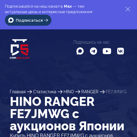
Подписывайся на наш канал в
Max
— там
актуальные цены и интересные предложения
Подписаться
Подпишись на нас
Главная
Статистика
HINO
RANGER
FE7JMWG
HINO RANGER
FE7JMWG c
аукционов Японии
Купить HINO RANGER FE7JMWG с аукционов