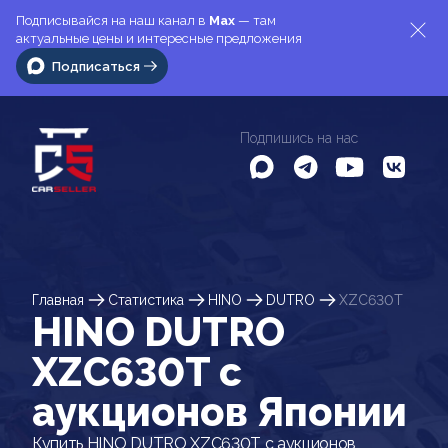
Подписывайся на наш канал в
Max
— там
актуальные цены и интересные предложения
Подписаться
Подпишись на нас
Главная
Статистика
HINO
DUTRO
XZC630T
HINO DUTRO
XZC630T c
аукционов Японии
Купить HINO DUTRO XZC630T с аукционов