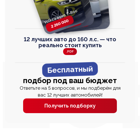
Volkswagen T-Roc
Volkswagen
Honda Step Wagon
Toyota Harrier
TAYRON
2 260 000
2 820 000
2 820 000
2 670 000
12 лучших авто до 160 л.с. — что
реально стоит купить
.PDF
Бесплатный
подбор под ваш бюджет
Ответьте на 5 вопросов, и мы подберём для
вас 12 лучших автомобилей!
Получить подборку