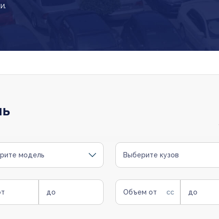
и.
ль
рите модель
Выберите кузов
от
до
Объем от
до