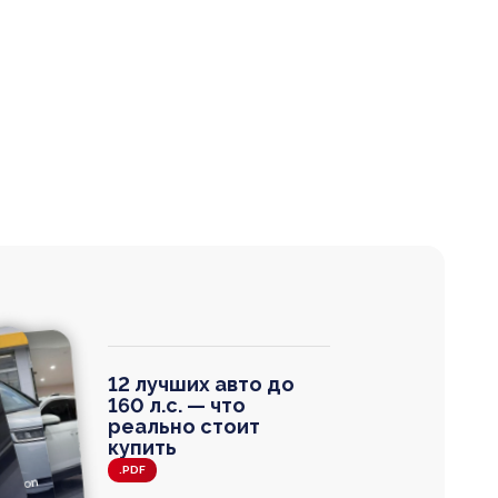
12 лучших авто до
160 л.с. — что
реально стоит
купить
.PDF
agen
 Wagon
N