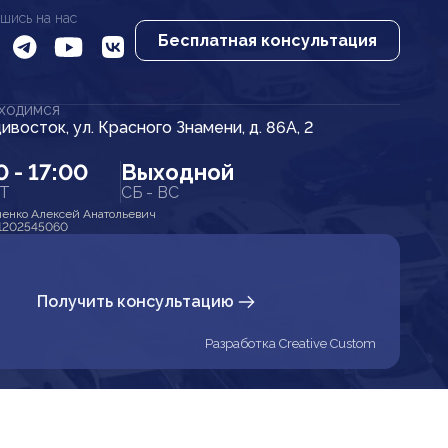
шись на нас
Бесплатная консультация
АХОДИМСЯ
дивосток, ул. Красного Знамени, д. 86А, 2
0 - 17:00
Выходной
ПТ
СБ - ВС
енко Алексей Анатольевич
1202545060
Получить консультацию
Разработка Creative Custom