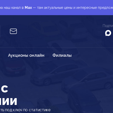
а наш канал в
Max
— там актуальные цены и интересные предло
Подпи
Аукционы онлайн
Филиалы
 c
нии
ть под ключ по статистике