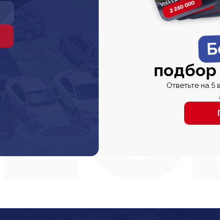
2 260 000
2 820 000
2 820 00
2 67
Б
подбор
Ответьте на 5 