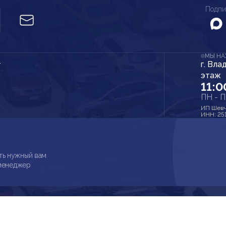
Подпи
МЫ Н
г. Вла
r
этаж
11:0
ПН - 
ИП Шевч
ИНН: 25
ть нужный вам
 менеджер