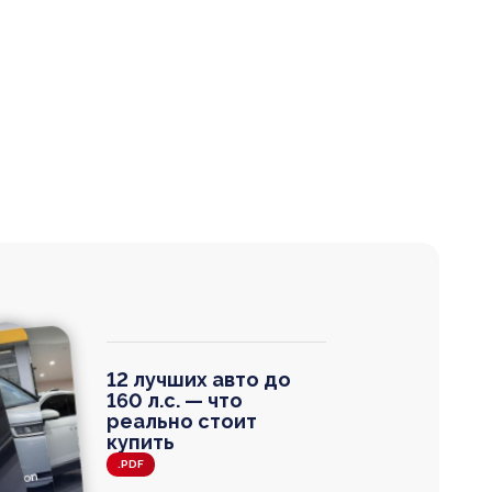
12 лучших авто до
160 л.с. — что
реально стоит
купить
.PDF
agen
 Wagon
N