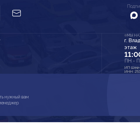
Подпи
МЫ Н
г. Вла
r
этаж
11:0
ПН - 
ИП Шевч
ИНН: 25
ть нужный вам
 менеджер