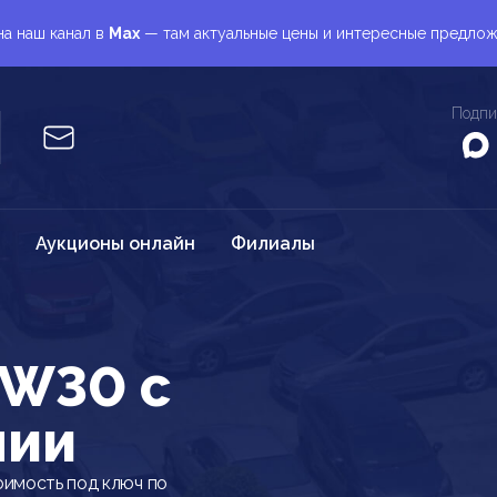
а наш канал в
Max
— там актуальные цены и интересные предло
Подпи
Аукционы онлайн
Филиалы
GW30 c
нии
оимость под ключ по