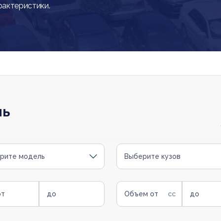
рактеристики.
ль
рите модель
Выберите кузов
от
до
Объем от
до