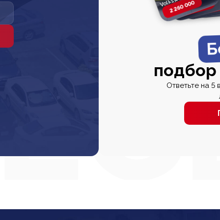
2 260 000
2 820 000
2 820 00
2 67
Б
подбор
Ответьте на 5 