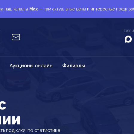
а наш канал в
Max
— там актуальные цены и интересные предло
Подпи
Аукционы онлайн
Филиалы
c
нии
ть под ключ по статистике