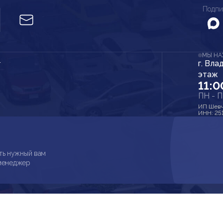
Подпи
МЫ Н
г. Вла
r
этаж
11:0
ПН - 
ИП Шевч
ИНН: 25
ть нужный вам
 менеджер