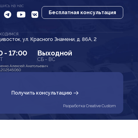
шись на нас
Бесплатная консультация
АХОДИМСЯ
дивосток, ул. Красного Знамени, д. 86А, 2
0 - 17:00
Выходной
ПТ
СБ - ВС
енко Алексей Анатольевич
1202545060
Получить консультацию
Разработка Creative Custom