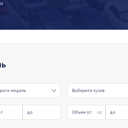
и.
ль
рите модель
Выберите кузов
от
до
Объем от
до