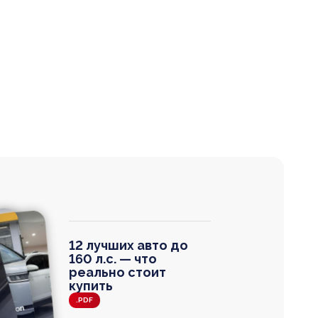
12 лучших авто до
160 л.с. — что
реально стоит
купить
.PDF
agen
 Wagon
N