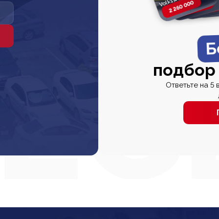
2 260 000
2 820 000
2 820 00
2 67
Б
подбор
Ответьте на 5 