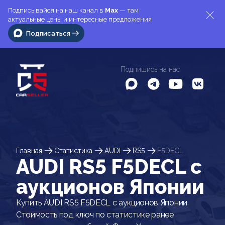
Подписывайся на наш канал в
Max
— там
актуальные цены и интересные предложения
Подписаться
Подпишись на нас
Главная
Статистика
AUDI
RS5
F5DECL
AUDI RS5 F5DECL c
аукционов Японии
Купить AUDI RS5 F5DECL с аукционов Японии.
Стоимость под ключ по статистике ранее