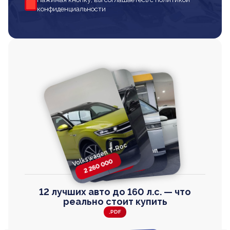
конфиденциальности
Volkswagen T-Roc
Volkswagen
Honda Step Wagon
Toyota Harrier
TAYRON
2 260 000
2 820 000
2 820 000
2 670 000
12 лучших авто до 160 л.с. — что
реально стоит купить
.PDF