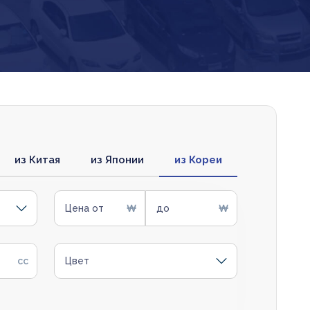
из Китая
из Японии
из Кореи
Цена от
до
Цвет