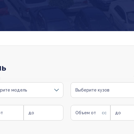
ль
и
рите модель
Выберите кузов
от
до
Объем от
до