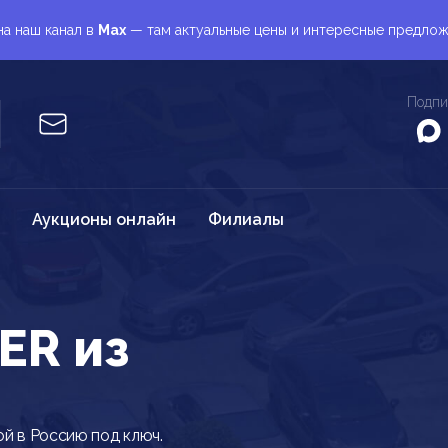
а наш канал в
Max
— там актуальные цены и интересные предло
Подпи
Аукционы онлайн
Филиалы
ER из
й в Россию под ключ.