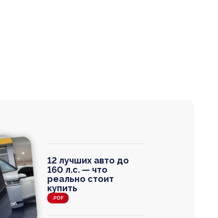
12 лучших авто до
160 л.с. — что
реально стоит
купить
.PDF
agen
 Wagon
N
0
0 000