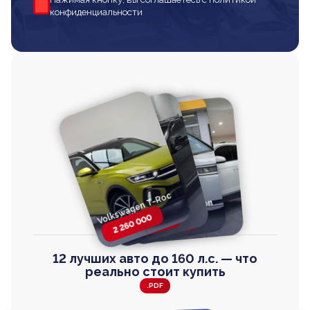
конфиденциальности
Volkswagen T-Roc
Volkswagen
Honda Step Wagon
Toyota Harrier
TAYRON
2 260 000
2 820 000
2 820 000
2 670 000
12 лучших авто до 160 л.с. — что
реально стоит купить
.PDF