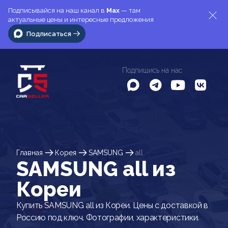
Подписывайся на наш канал в
Max
— там
актуальные цены и интересные предложения
Подписаться
Подпишись на нас
Главная
Корея
SAMSUNG
all
SAMSUNG all из
Кореи
Купить SAMSUNG all из Кореи. Цены с доставкой в
Россию под ключ. Фотографии, характеристики.