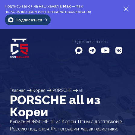
Подписывайся на наш канал в
Max
— там
актуальные цены и интересные предложения
Подписаться
Подпишись на нас
Главная
Корея
PORSCHE
all
PORSCHE all из
Кореи
Купить PORSCHE all из Кореи. Цены с доставкой в
Россию под ключ. Фотографии, характеристики.