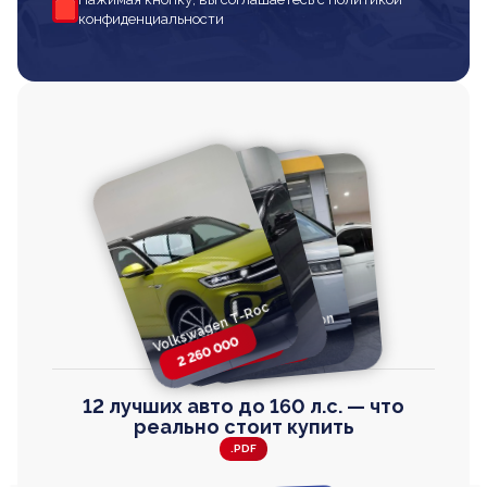
конфиденциальности
Volkswagen T-Roc
Volkswagen
Honda Step Wagon
Toyota Harrier
TAYRON
2 260 000
2 820 000
2 820 000
2 670 000
12 лучших авто до 160 л.с. — что
реально стоит купить
.PDF