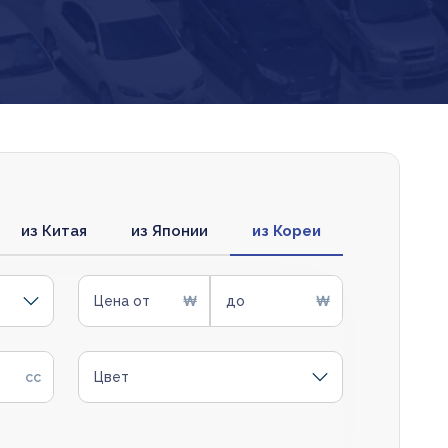
из Китая
из Японии
из Кореи
Цена от
до
Цвет