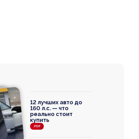
12 лучших авто до
160 л.с. — что
реально стоит
купить
.PDF
agen
 Wagon
N
0
0 000