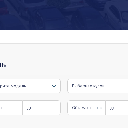
ль
и
рите модель
Выберите кузов
от
до
Объем от
до