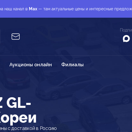
а наш канал в
Max
— там актуальные цены и интересные предло
Подпи
Аукционы онлайн
Филиалы
 GL-
Кореи
ны с доставкой в Россию