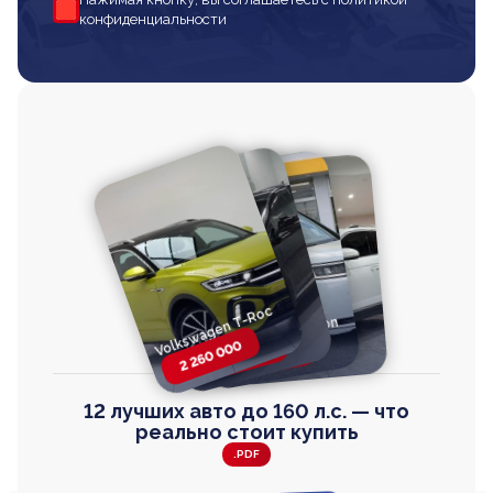
конфиденциальности
Volkswagen T-Roc
Volkswagen
Honda Step Wagon
Toyota Harrier
TAYRON
2 260 000
2 820 000
2 820 000
2 670 000
12 лучших авто до 160 л.с. — что
реально стоит купить
.PDF