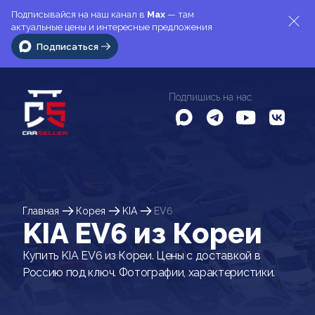
Подписывайся на наш канал в
Max
— там
актуальные цены и интересные предложения
Подписаться
Подпишись на нас
Главная
Корея
KIA
EV6
KIA EV6 из Кореи
Купить KIA EV6 из Кореи. Цены с доставкой в
Россию под ключ. Фотографии, характеристики.