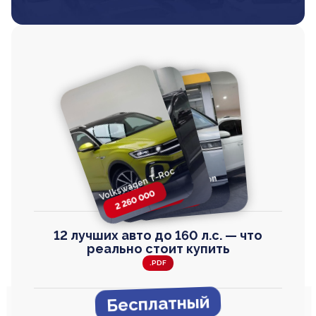
Volkswagen T-Roc
Volkswagen
Honda Step Wagon
Toyota Harrier
TAYRON
2 260 000
2 820 000
2 820 000
2 670 000
12 лучших авто до 160 л.с. — что
реально стоит купить
.PDF
Бесплатный