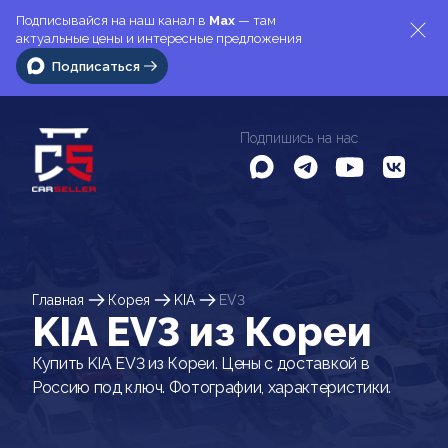
Подписывайся на наш канал в
Max
— там
актуальные цены и интересные предложения
Подписаться
Подпишись на нас
Главная
Корея
KIA
EV3
KIA EV3 из Кореи
Купить KIA EV3 из Кореи. Цены с доставкой в
Россию под ключ. Фотографии, характеристики.