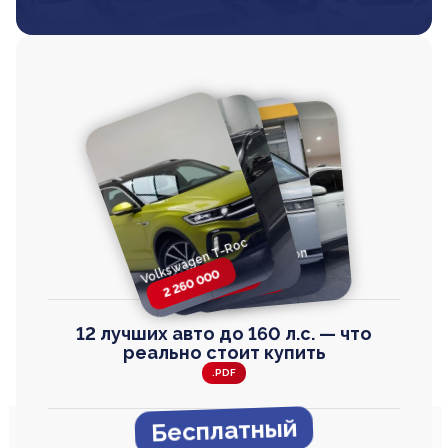
Volkswagen T-Roc
Volkswagen
Honda Step Wagon
Toyota Harrier
TAYRON
2 260 000
2 820 000
2 820 000
2 670 000
12 лучших авто до 160 л.с. — что
реально стоит купить
.PDF
Бесплатный