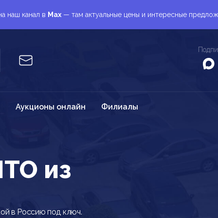
а наш канал в
Max
— там актуальные цены и интересные предло
Подпи
Аукционы онлайн
Филиалы
TO из
ой в Россию под ключ.