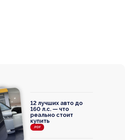
12 лучших авто до
160 л.с. — что
реально стоит
купить
.PDF
agen
 Wagon
N
0
0 000