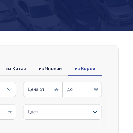
из Китая
из Японии
из Кореи
Цена от
до
Цвет