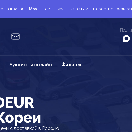
а наш канал в
Max
— там актуальные цены и интересные предло
Подпи
Аукционы онлайн
Филиалы
DEUR
Кореи
ены с доставкой в Россию