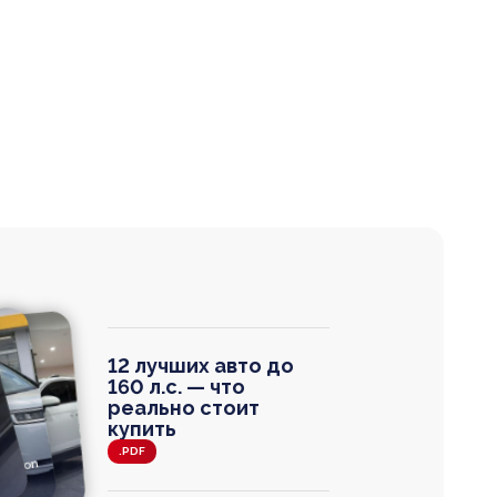
12 лучших авто до
160 л.с. — что
реально стоит
купить
.PDF
agen
 Wagon
N
0
0 000