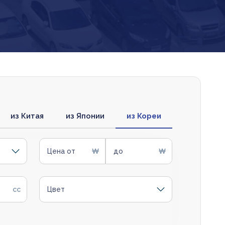
из Китая
из Японии
из Кореи
Цена от
до
Цвет