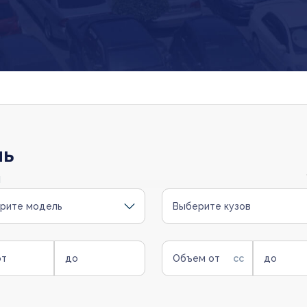
ль
и
рите модель
Выберите кузов
от
до
Объем от
до