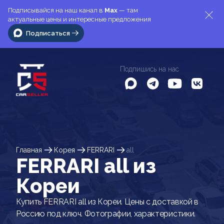
Подписывайся на наш канал в
Max
— там
актуальные цены и интересные предложения
Подписаться
Подпишись на нас
Главная
Корея
FERRARI
all
FERRARI all из
Кореи
Купить FERRARI all из Кореи. Цены с доставкой в
Россию под ключ. Фотографии, характеристики.