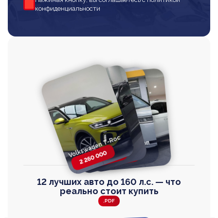
конфиденциальности
Volkswagen T-Roc
Volkswagen
Honda Step Wagon
Toyota Harrier
TAYRON
2 260 000
2 820 000
2 820 000
2 670 000
12 лучших авто до 160 л.с. — что
реально стоит купить
.PDF