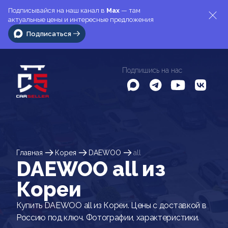
Подписывайся на наш канал в
Max
— там
актуальные цены и интересные предложения
Подписаться
Подпишись на нас
Главная
Корея
DAEWOO
all
DAEWOO all из
Кореи
Купить DAEWOO all из Кореи. Цены с доставкой в
Россию под ключ. Фотографии, характеристики.