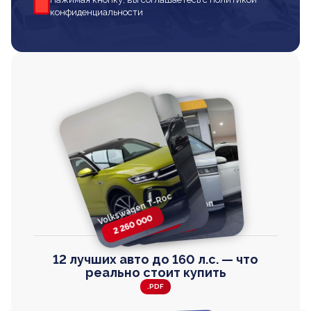
конфиденциальности
Volkswagen T-Roc
Volkswagen
Honda Step Wagon
Toyota Harrier
TAYRON
2 260 000
2 820 000
2 820 000
2 670 000
12 лучших авто до 160 л.с. — что
реально стоит купить
.PDF