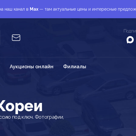
а наш канал в
Max
— там актуальные цены и интересные предло
Подпи
Аукционы онлайн
Филиалы
Кореи
ссию под ключ. Фотографии,