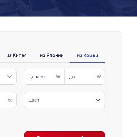
из Китая
из Японии
из Кореи
Цена от
до
Цвет