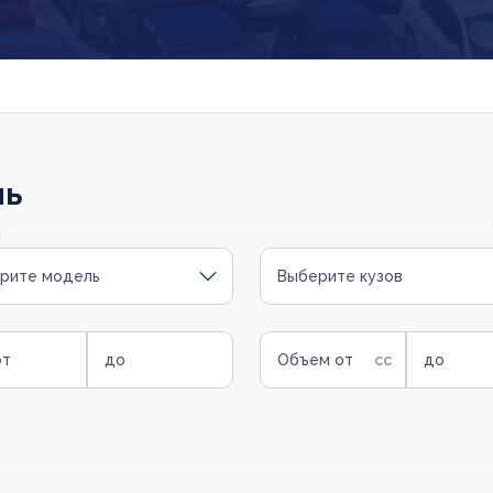
ль
и
рите модель
Выберите кузов
от
до
Объем от
до