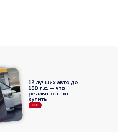
12 лучших авто до
160 л.с. — что
реально стоит
купить
.PDF
agen
 Wagon
N
0
0 000