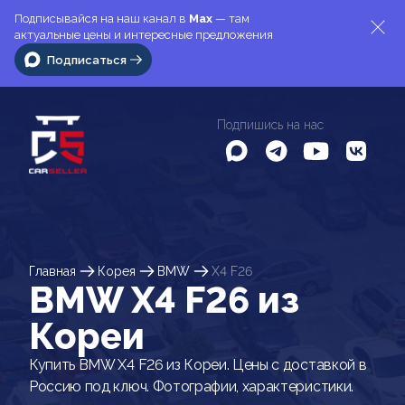
Подписывайся на наш канал в
Max
— там
актуальные цены и интересные предложения
Подписаться
Подпишись на нас
Главная
Корея
BMW
X4 F26
BMW X4 F26 из
Кореи
Купить BMW X4 F26 из Кореи. Цены с доставкой в
Россию под ключ. Фотографии, характеристики.