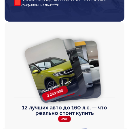
конфиденциальности
Volkswagen T-Roc
Volkswagen
Honda Step Wagon
Toyota Harrier
TAYRON
2 260 000
2 820 000
2 820 000
2 670 000
12 лучших авто до 160 л.с. — что
реально стоит купить
.PDF